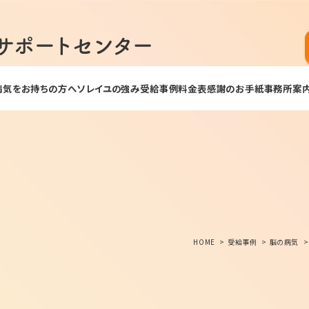
病気をお持ちの方へ
ソレイユの強み
受給事例
料金表
感謝のお手紙
事務所案
HOME
受給事例
脳の病気