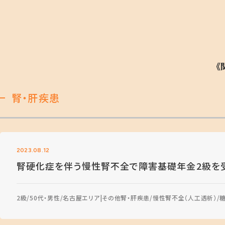
《
腎・肝疾患
2023.08.12
腎硬化症を伴う慢性腎不全で障害基礎年金2級を
2級
50代・男性
名古屋エリア
その他腎・肝疾患
慢性腎不全（人工透析）