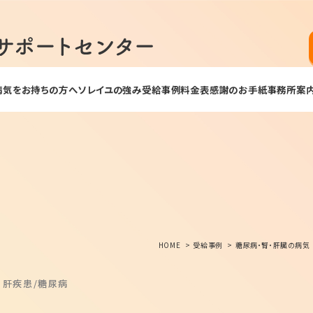
病気をお持ちの方へ
ソレイユの強み
受給事例
料金表
感謝のお手紙
事務所案
HOME
受給事例
糖尿病・腎・肝臓の病気
・肝疾患
糖尿病