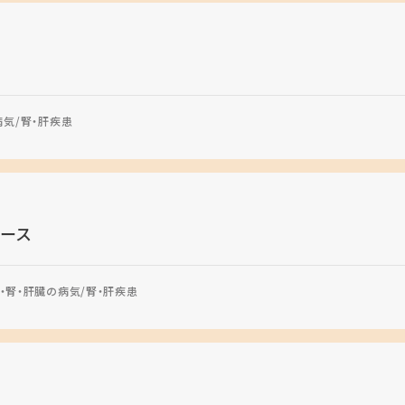
病気
腎・肝疾患
ース
・腎・肝臓の病気
腎・肝疾患