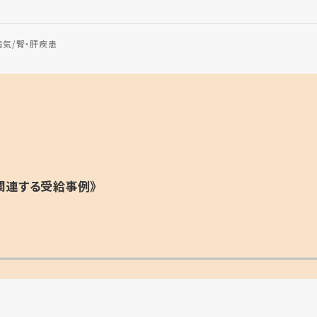
病気
腎・肝疾患
関連する受給事例》