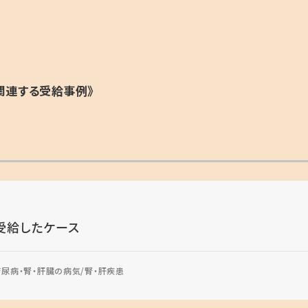
関連する受給事例》
受給したケース
糖尿病・腎・肝臓の病気
腎・肝疾患