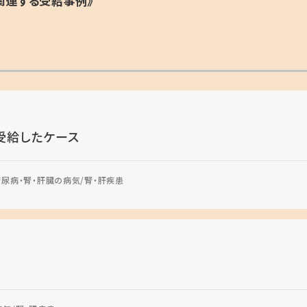
関連する受給事例》
受給したケース
糖尿病・腎・肝臓の病気
腎・肝疾患