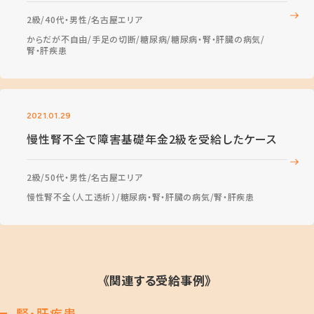
2級
40代・男性
名古屋エリア
からだが不自由
手足の切断
糖尿病
糖尿病・腎・肝臓の病気
腎・肝疾患
2021.01.29
慢性腎不全で障害基礎年金2級を受給したケース
2級
50代・男性
名古屋エリア
慢性腎不全（人工透析）
糖尿病・腎・肝臓の病気
腎・肝疾患
《関連する受給事例》
腎・肝疾患